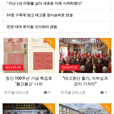
“지난 1년 마중물 삼아 새로운 미래 시작하겠다”
53명 구족계 받고 태고종 정식승려로 탄생
전관 대여 뮤지컬 싯다르타 관람
Hot
Hot
2024.09.30
2024.09.25
창간 100주년 기념 특집호
“태고종단 출가, 자부심과
‘월간불교’ 나와
긍지 가져라”
한국불교태고종
0
한국불교태고종
0
Hot
Hot