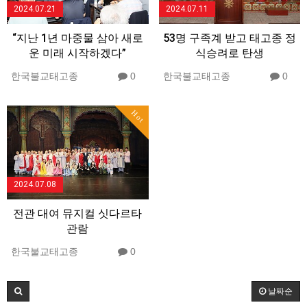
2024.07.21
2024.07.11
“지난 1년 마중물 삼아 새로
53명 구족계 받고 태고종 정
운 미래 시작하겠다”
식승려로 탄생
한국불교태고종
0
한국불교태고종
0
Hot
2024.07.08
전관 대여 뮤지컬 싯다르타
관람
한국불교태고종
0
날짜순