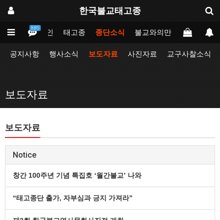
한국불교태고종
BBS
메인
태고종
종단소식
불교와의만남
업무포털
공지사항
행사소식
보도자료
사진자료
교구사찰소식
보도자료
보도자료
Notice
창간 100주년 기념 특집호 ‘월간불교’ 나와
“태고종단 출가, 자부심과 긍지 가져라”