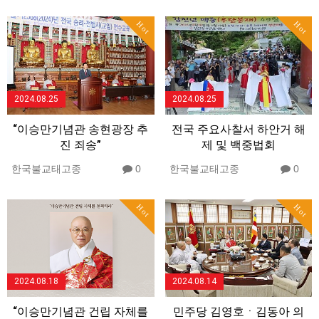
Hot
Hot
2024.08.25
2024.08.25
“이승만기념관 송현광장 추
전국 주요사찰서 하안거 해
진 죄송”
제 및 백중법회
한국불교태고종
0
한국불교태고종
0
Hot
Hot
2024.08.18
2024.08.14
“이승만기념관 건립 자체를
민주당 김영호ㆍ김동아 의