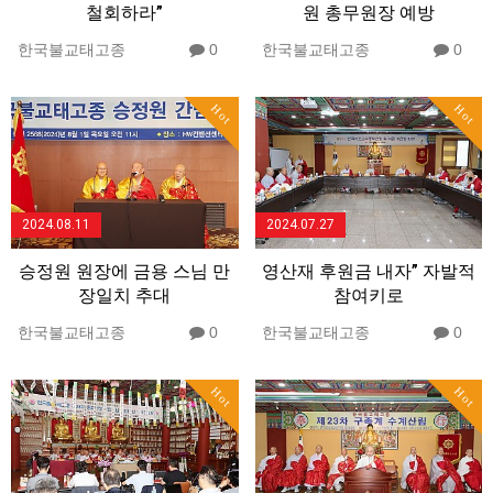
철회하라”
원 총무원장 예방
한국불교태고종
0
한국불교태고종
0
Hot
Hot
2024.08.11
2024.07.27
승정원 원장에 금용 스님 만
영산재 후원금 내자” 자발적
장일치 추대
참여키로
한국불교태고종
0
한국불교태고종
0
Hot
Hot