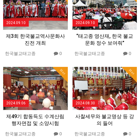
2024.09.10
2024.09.10
제3회 한국불교역사문화사
“태고종 영산재, 한국 불교
진전 개최
문화 정수 보여줘”
한국불교태고종
0
한국불교태고종
0
Hot
Hot
2024.09.06
2024.08.30
제49기 합동득도 수계산림
사찰세무와 불교명상 등 강
행자면접 및 소양시험
의 들어
한국불교태고종
0
한국불교태고종
0