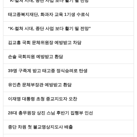
“K-컬쳐 시대, 종단 사업 보다 활기 띨 전망”
태고종복지재단, 화과자 교육 1기생 수료식
“K-컬쳐 시대, 종단 사업 보다 활기 띨 전망”
김교흥 국회 문체위원장 예방받고 차담
손솔 국회의원 예방받고 환담
39명 구족계 받고 태고종 정식승려로 탄생
유인촌 문체부장관 예방받고 환담
이재명 대통령 초청 종교지도자 오찬
28대 총무원장 상진 스님 후반기 집행부 인선
종단 차원 첫 불교명상지도사 배출