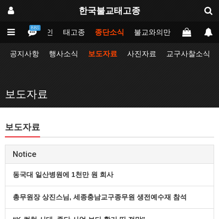
한국불교태고종
BBS
메인
태고종
종단소식
불교와의만남
업무포털
공지사항
행사소식
보도자료
사진자료
교구사찰소식
보도자료
보도자료
Notice
동국대 일산병원에 1천만 원 희사
총무원장 상진스님, 세종충남교구종무원 생전예수재 참석