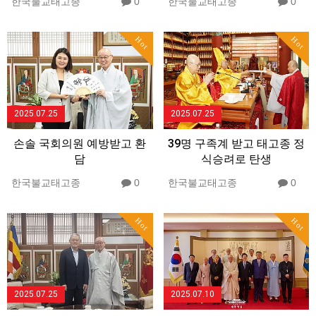
한국불교태고종
0
한국불교태고종
0
Hot
Hot
2025.07.25
2025.07.25
손솔 국회의원 예방받고 환
39명 구족계 받고 태고종 정
담
식승려로 탄생
한국불교태고종
0
한국불교태고종
0
Hot
Hot
2025.07.25
2025.07.10