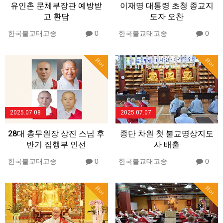
유인촌 문체부장관 예방받
이재명 대통령 초청 종교지
고 환담
도자 오찬
한국불교태고종
0
한국불교태고종
0
Hot
Hot
2025.07.08
2025.07.07
28대 총무원장 상진 스님 후
종단 차원 첫 불교명상지도
반기 집행부 인선
사 배출
한국불교태고종
0
한국불교태고종
0
Hot
Hot