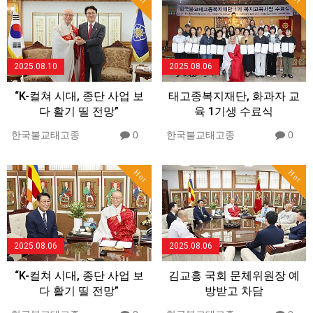
2025.08.10
2025.08.06
“K-컬쳐 시대, 종단 사업 보
태고종복지재단, 화과자 교
다 활기 띨 전망”
육 1기생 수료식
한국불교태고종
0
한국불교태고종
0
Hot
Hot
2025.08.06
2025.08.06
“K-컬쳐 시대, 종단 사업 보
김교흥 국회 문체위원장 예
다 활기 띨 전망”
방받고 차담