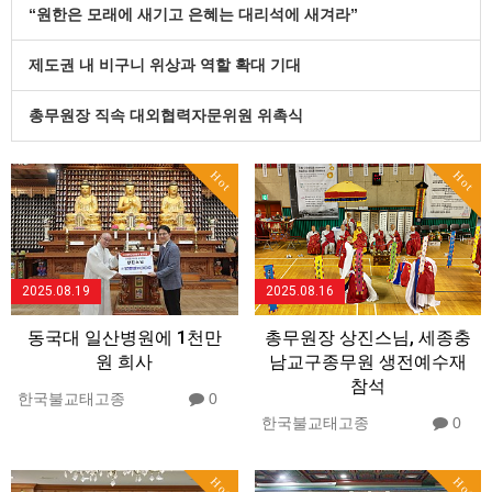
“원한은 모래에 새기고 은혜는 대리석에 새겨라”
제도권 내 비구니 위상과 역할 확대 기대
총무원장 직속 대외협력자문위원 위촉식
Hot
Hot
2025.08.19
2025.08.16
동국대 일산병원에 1천만
총무원장 상진스님, 세종충
원 희사
남교구종무원 생전예수재
참석
한국불교태고종
0
한국불교태고종
0
Hot
Hot