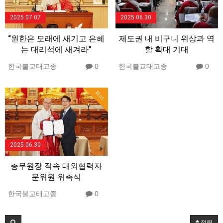
2025.07.07
2025.06.30
“원한은 모래에 새기고 은혜
제도권 내 비구니 위상과 역
는 대리석에 새겨라”
할 확대 기대
한국불교태고종
0
한국불교태고종
0
Hot
2025.06.30
총무원장 직속 대외협력자
문위원 위촉식
한국불교태고종
0
정렬