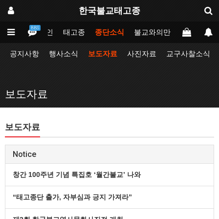
한국불교태고종
BBS
메인
태고종
종단소식
불교와의만남
업무포털
공지사항
행사소식
보도자료
사진자료
교구사찰소식
보도자료
보도자료
Notice
창간 100주년 기념 특집호 ‘월간불교’ 나와
“태고종단 출가, 자부심과 긍지 가져라”