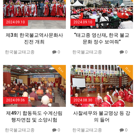
2024.09.10
2024.09.10
제3회 한국불교역사문화사
“태고종 영산재, 한국 불교
진전 개최
문화 정수 보여줘”
한국불교태고종
0
한국불교태고종
0
Hot
Hot
2024.09.06
2024.08.30
제49기 합동득도 수계산림
사찰세무와 불교명상 등 강
행자면접 및 소양시험
의 들어
한국불교태고종
0
한국불교태고종
0