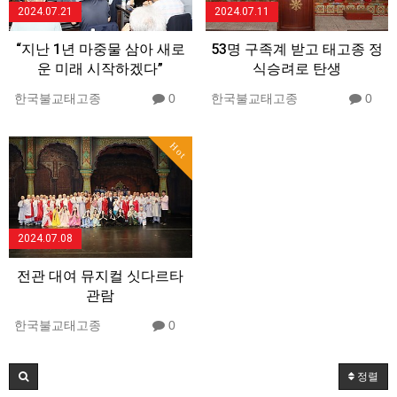
2024.07.21
2024.07.11
“지난 1년 마중물 삼아 새로
53명 구족계 받고 태고종 정
운 미래 시작하겠다”
식승려로 탄생
한국불교태고종
0
한국불교태고종
0
Hot
2024.07.08
전관 대여 뮤지컬 싯다르타
관람
한국불교태고종
0
정렬