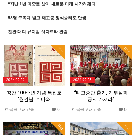
“지난 1년 마중물 삼아 새로운 미래 시작하겠다”
53명 구족계 받고 태고종 정식승려로 탄생
전관 대여 뮤지컬 싯다르타 관람
Hot
Hot
2024.09.30
2024.09.25
창간 100주년 기념 특집호
“태고종단 출가, 자부심과
‘월간불교’ 나와
긍지 가져라”
한국불교태고종
0
한국불교태고종
0
Hot
Hot