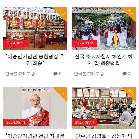
Hot
Hot
2024.08.25
2024.08.25
“이승만기념관 송현광장 추
전국 주요사찰서 하안거 해
진 죄송”
제 및 백중법회
한국불교태고종
0
한국불교태고종
0
Hot
Hot
2024.08.18
2024.08.14
“이승만기념관 건립 자체를
민주당 김영호ㆍ김동아 의