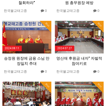
철회하라”
원 총무원장 예방
한국불교태고종
0
한국불교태고종
0
Hot
Hot
2024.08.11
2024.07.27
승정원 원장에 금용 스님 만
영산재 후원금 내자” 자발적
장일치 추대
참여키로
한국불교태고종
0
한국불교태고종
0
Hot
Hot