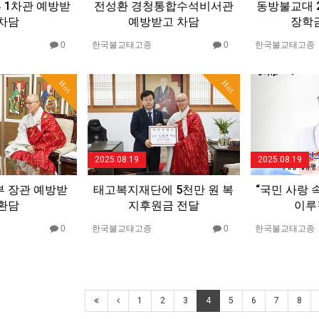
 1차관 예방받
전성환 경청통합수석비서관
동방불교대 2
 차담
예방받고 차담
장학
0
한국불교태고종
0
한국불교태고종
Hot
Hot
2025.08.19
2025.08.19
부 장관 예방받
태고복지재단에 5천만 원 복
“국민 사랑 
 환담
지후원금 전달
이루
0
한국불교태고종
0
한국불교태고종
1
2
3
4
5
6
7
8