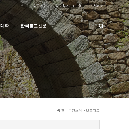
로그인
회원가입
정보찾기
홈
전체메뉴
검
교대학
한국불교신문
색
홈 > 종단소식 > 보도자료