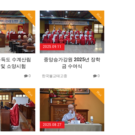
Hot
Hot
2025.09.11
동득도 수계산림
중앙승가강원 2025년 장학
 및 소양시험
금 수여식
0
한국불교태고종
0
Hot
Hot
2025.08.27