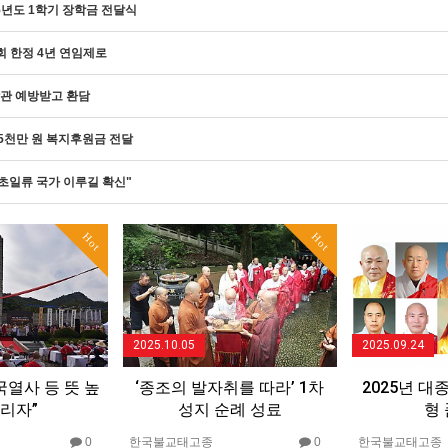
5년도 1학기 장학금 전달식
회 한정 4년 연임제로
관 예방받고 환담
5천만 원 복지후원금 전달
 초일류 국가 이루길 확신"
Hot
Hot
2025.10.05
2025.09.24
국열사 등 뜻 높
‘종조의 발자취를 따라’ 1차
2025년 대
기리자”
성지 순례 성료
형
0
한국불교태고종
0
한국불교태고종