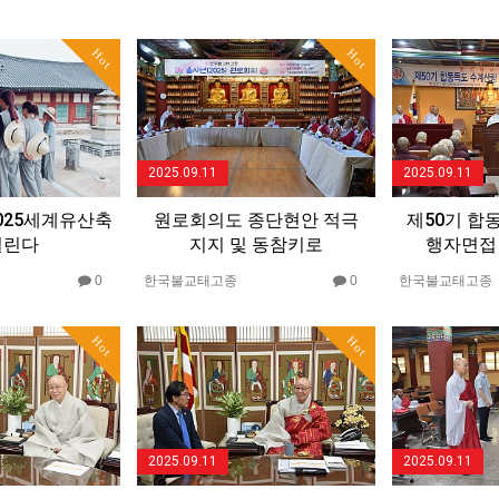
Hot
Hot
2025.09.11
2025.09.11
025세계유산축
원로회의도 종단현안 적극
제50기 합
열린다
지지 및 동참키로
행자면접
0
한국불교태고종
0
한국불교태고종
Hot
Hot
2025.09.11
2025.09.11