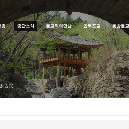
고종
종단소식
불교와의만남
업무포털
동방불
 太古宗