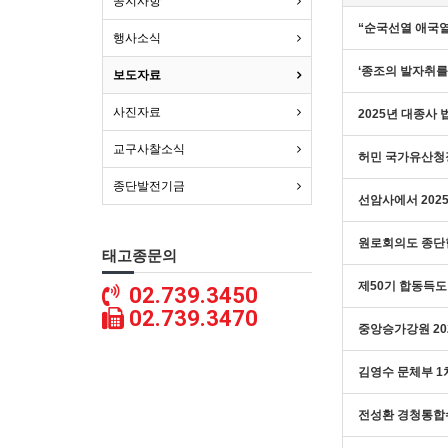
공지사항
“순국선열 애국열
행사소식
‘종조의 발자취를 
보도자료
사진자료
2025년 대종사
교구사찰소식
허민 국가유산청
종단발전기금
선암사에서 20
원로회의도 종단
태고종문의
제50기 합동득도
02.739.3450
02.739.3470
중앙승가강원 20
김영수 문체부 1
전성환 경청통합