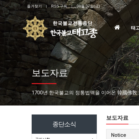
즐겨찾기
RSS 구독
08월 07일(금)
홈
태
으
로
보도자료
1700년 한국불교의 정통법맥을 이어온 韓國佛敎
보도자료
종단소식
Notice