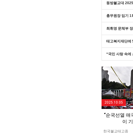
동방불교대 202
총무원장 임기 1
최휘영 문체부 장
태고복지재단에 
“국민 사랑 속에
2025.10.05
“순국선열 애
이 
한국불교태고종