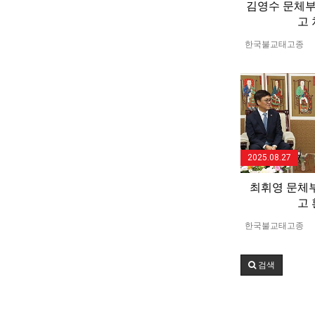
김영수 문체부
고
한국불교태고종
2025.08.27
최휘영 문체
고
한국불교태고종
검색