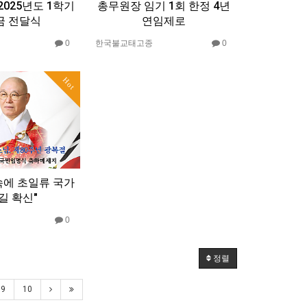
025년도 1학기
총무원장 임기 1회 한정 4년
금 전달식
연임제로
0
한국불교태고종
0
Hot
속에 초일류 국가
길 확신"
0
정렬
9
10