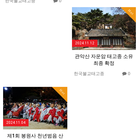
한국불교태고종
0
Hot
2024.11.12
관악산 자운암 태고종 소유
최종 확정
한국불교태고종
0
Hot
2024.11.04
제1회 봉원사 천년범음 산