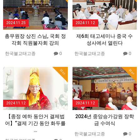
2024.11.25
2024.11.12
총무원장 상진 스님, 국회 정
제6회 태고세미나 중국 수
각회 직원불자회 강의
성사에서 열린다
한국불교태고종
0
한국불교태고종
0
Hot
Hot
2024.11.12
2024.11.12
【종정 예하 동안거 결제법
2024년 중앙승가강원 장학
어】“결제 기간 동안 화두를
금 수여식
…
한국불교태고종
0