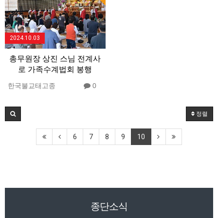
2024.10.03
총무원장 상진 스님 전계사
로 가족수계법회 봉행
한국불교태고종
0
정렬
6
7
8
9
10
종단소식