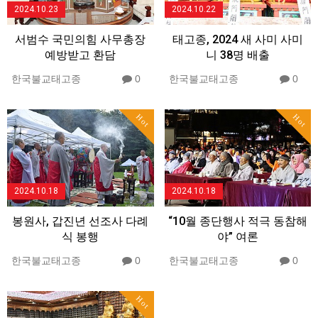
2024.10.23
2024.10.22
서범수 국민의힘 사무총장
태고종, 2024 새 사미 사미
예방받고 환담
니 38명 배출
한국불교태고종
0
한국불교태고종
0
Hot
Hot
2024.10.18
2024.10.18
봉원사, 갑진년 선조사 다례
“10월 종단행사 적극 동참해
식 봉행
야” 여론
한국불교태고종
0
한국불교태고종
0
Hot