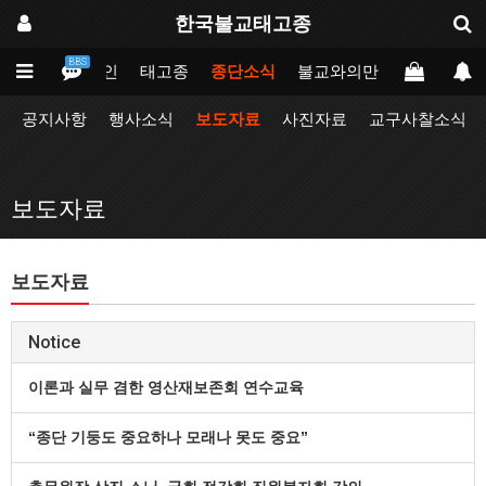
한국불교태고종
BBS
메인
태고종
종단소식
불교와의만남
업무포털
공지사항
행사소식
보도자료
사진자료
교구사찰소식
보도자료
보도자료
Notice
이론과 실무 겸한 영산재보존회 연수교육
“종단 기둥도 중요하나 모래나 못도 중요”