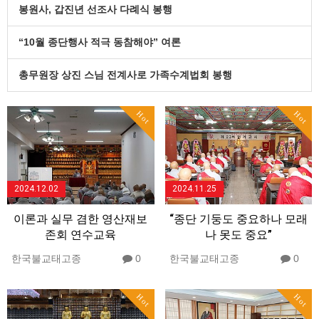
봉원사, 갑진년 선조사 다례식 봉행
“10월 종단행사 적극 동참해야” 여론
총무원장 상진 스님 전계사로 가족수계법회 봉행
Hot
Hot
2024.12.02
2024.11.25
이론과 실무 겸한 영산재보
“종단 기둥도 중요하나 모래
존회 연수교육
나 못도 중요”
한국불교태고종
0
한국불교태고종
0
Hot
Hot