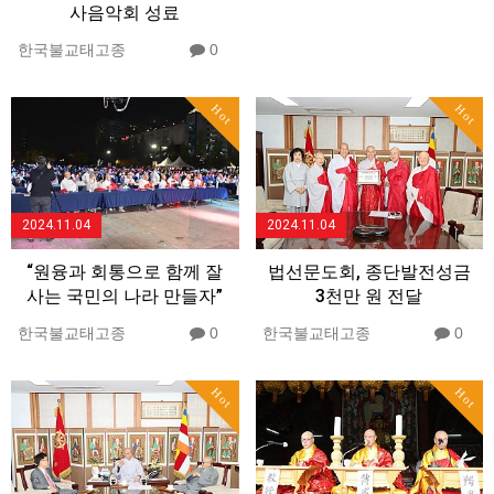
사음악회 성료
한국불교태고종
0
Hot
Hot
2024.11.04
2024.11.04
“원융과 회통으로 함께 잘
법선문도회, 종단발전성금
사는 국민의 나라 만들자”
3천만 원 전달
한국불교태고종
0
한국불교태고종
0
Hot
Hot