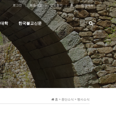
로그인
회원가입
정보찾기
홈
전체메뉴
검
교대학
한국불교신문
색
홈 > 종단소식 > 행사소식