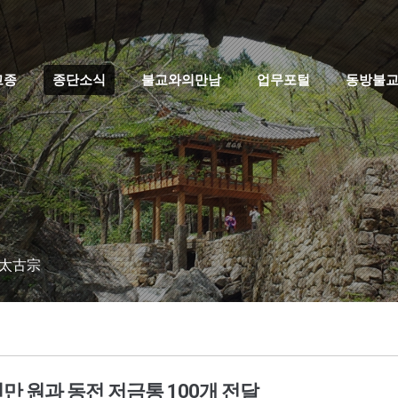
고종
종단소식
불교와의만남
업무포털
동방불
 太古宗
만 원과 동전 저금통 100개 전달