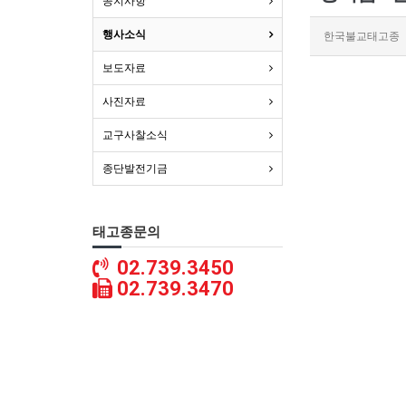
공지사항
행사소식
한국불교태고종
보도자료
사진자료
교구사찰소식
종단발전기금
태고종문의
02.739.3450
02.739.3470