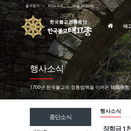
즐겨찾기
RSS 구독
08월 06일(목)
홈
태
으
로
행사소식
1700년 한국불교의 정통법맥을 이어온 韓國佛敎
행사소식
종단소식
장학금 1천