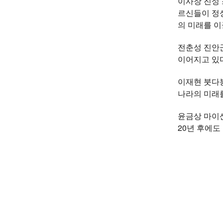
이사장 진성 
르신들이 정성
의 미래를 이
전춘성 진안군
이어지고 있다
이재현 붓다봉
나라의 미래를
윤금상 마이산
20년 후에도