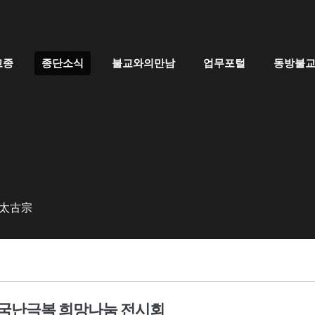
고종
종단소식
불교와의만남
업무포털
동방불
 太古宗
 국난극복 희망나눔 전시회