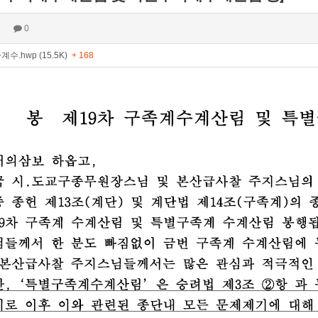
0
수.hwp (15.5K)
+ 168