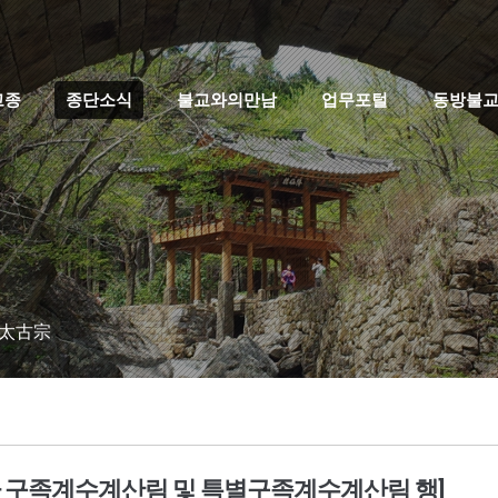
고종
종단소식
불교와의만남
업무포털
동방불
 太古宗
9차 구족계수계산림 및 특별구족계수계산림 행]