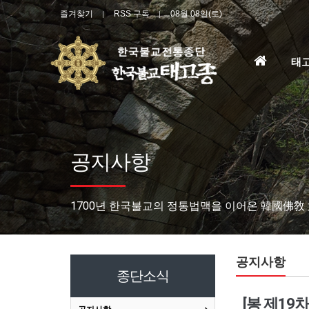
즐겨찾기
RSS 구독
08월 08일(토)
홈
태
으
로
공지사항
1700년 한국불교의 정통법맥을 이어온 韓國佛敎
공지사항
종단소식
[봉 제1