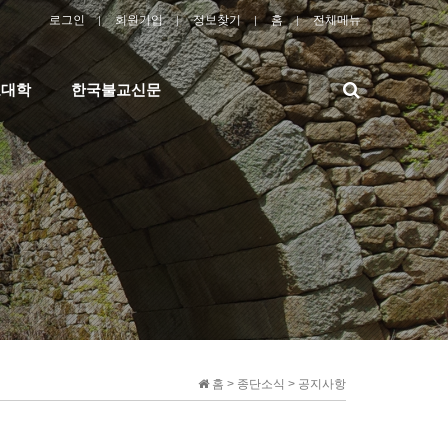
로그인
회원가입
정보찾기
홈
전체메뉴
검
교대학
한국불교신문
색
홈 > 종단소식 > 공지사항