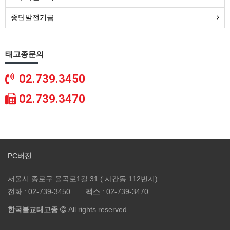
종단발전기금
태고종문의
02.739.3450
02.739.3470
PC버전
서울시 종로구 율곡로1길 31 ( 사간동 112번지)
전화 :
02-739-3450
팩스 :
02-739-3470
한국불교태고종
All rights reserved.