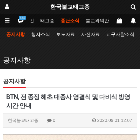
한국불교태고종
BBS
메인
태고종
종단소식
불교와의만남
업무포털
공지사항
행사소식
보도자료
사진자료
교구사찰소식
공지사항
공지사항
BTN, 전 종정 혜초 대종사 영결식 및 다비식 방영
시간 안내
한국불교태고종
0
2020.09.01 12:07