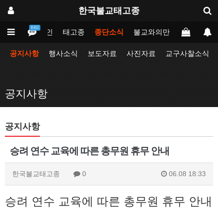
한국불교태고종
BBS
메인
태고종
종단소식
불교와의만남
업무포털
공지사항
행사소식
보도자료
사진자료
교구사찰소식
공지사항
공지사항
승려 연수 교육에 따른 총무원 휴무 안내
한국불교태고종
0
06.08 18:33
승려 연수 교육에 따른 총무원 휴무 안내