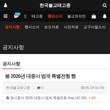
한국불교태고종
BBS
메인
태고종
종단소식
불교와의만남
업무포털
공지사항
행사소식
보도자료
사진자료
교구사찰소식
공지사항
공지사항
봉 2026년 대종사 법계 특별전형 행
한국불교태고종
0
05.19 01:59
응시원서 2026 대종사 법계 특별전형.hwp (42.5K)
+ 43