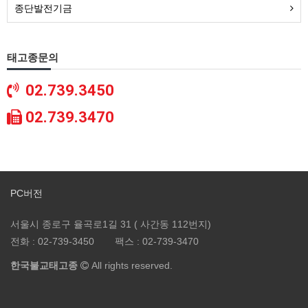
종단발전기금
태고종문의
02.739.3450
02.739.3470
PC버전
서울시 종로구 율곡로1길 31 ( 사간동 112번지)
전화 :
02-739-3450
팩스 :
02-739-3470
한국불교태고종
All rights reserved.