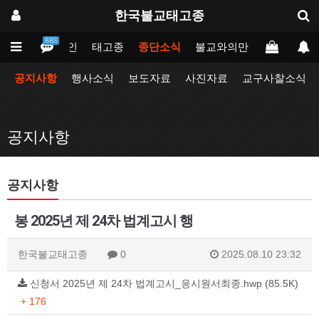
한국불교태고종
BBS
메인
태고종
종단소식
불교와의만남
업무포털
공지사항
행사소식
보도자료
사진자료
교구사찰소식
공지사항
공지사항
봉 2025년 제 24차 법계고시 행
한국불교태고종
0
2025.08.10 23:32
신청서 2025년 제 24차 법계고시_응시원서최종.hwp (85.5K)
+ 176