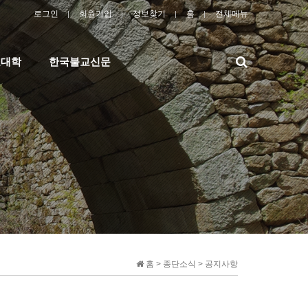
로그인
회원가입
정보찾기
홈
전체메뉴
검
교대학
한국불교신문
색
홈 > 종단소식 > 공지사항