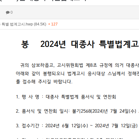
0
 특별 법계고시.hwp (84.5K)
+ 127