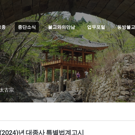
고종
종단소식
불교와의만남
업무포털
동방불
 太古宗
8(2024)년 대종사 특별법계고시