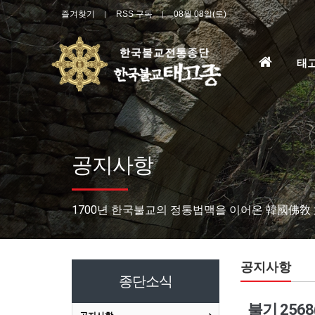
즐겨찾기
RSS 구독
08월 08일(토)
홈
태
으
로
공지사항
1700년 한국불교의 정통법맥을 이어온 韓國佛敎
공지사항
종단소식
불기 256