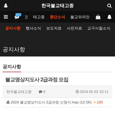
한국불교태고종
BBS
메인
태고종
종단소식
불교와의만남
업무포털
공지사항
행사소식
보도자료
사진자료
교구사찰소식
공지사항
공지사항
불교명상지도사 2급과정 모집
한국불교태고종
0
2024.05.02 10:11
2024 불교명상지도사 2급과정 신청서.hwp (12.5K)
+ 109