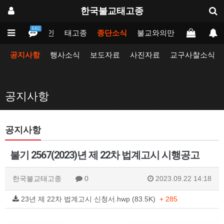
한국불교태고종
BBS
메인
태고종
종단소식
불교와의만남
업무포털
공지사항
행사소식
보도자료
사진자료
교구사찰소식
공지사항
공지사항
불기 2567(2023)년 제 22차 법계고시 시행공고
한국불교태고종
0
2023.09.22 14:18
23년 제 22차 법계고시 신청서.hwp (83.5K)
+ 285