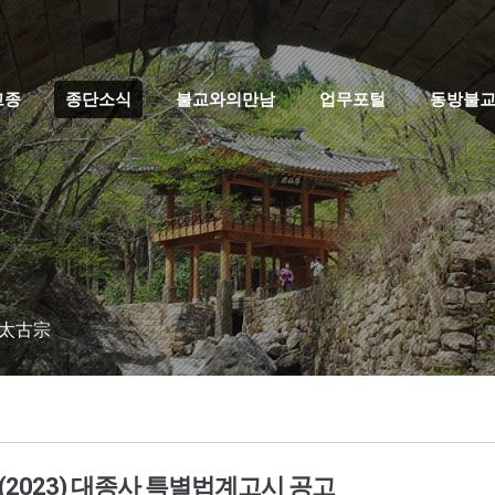
고종
종단소식
불교와의만남
업무포털
동방불
 太古宗
7(2023) 대종사 특별법계고시 공고