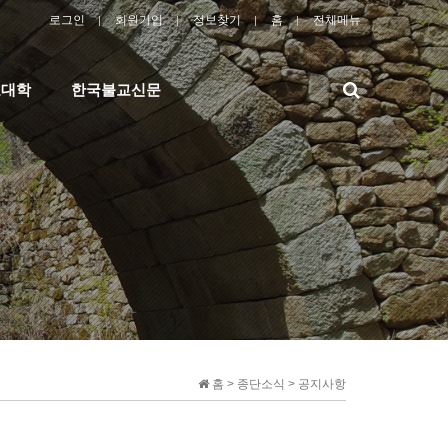
로그인
회원가입
정보찾기
홈
전체메뉴
검
교대학
한국불교신문
색
홈 > 종단소식 > 공지사항