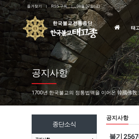
즐겨찾기
RSS 구독
08월 07일(금)
홈
태
으
로
공지사항
1700년 한국불교의 정통법맥을 이어온 韓國佛敎
공지사항
종단소식
불기 256