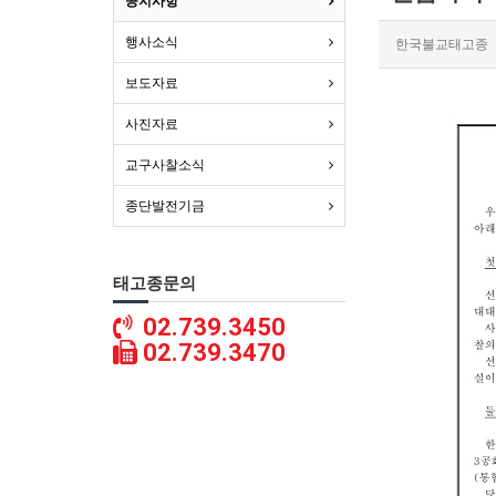
공지사항
행사소식
한국불교태고종
보도자료
사진자료
교구사찰소식
종단발전기금
태고종문의
02.739.3450
02.739.3470