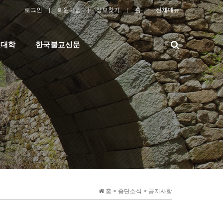
로그인
회원가입
정보찾기
홈
전체메뉴
검
교대학
한국불교신문
색
홈 > 종단소식 > 공지사항