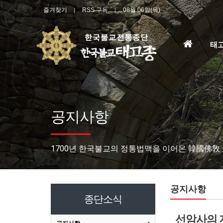
즐겨찾기
RSS 구독
08월 06일(목)
홈
태
으
로
공지사항
1700년 한국불교의 정통법맥을 이어온 韓國佛敎
공지사항
종단소식
선암사의 