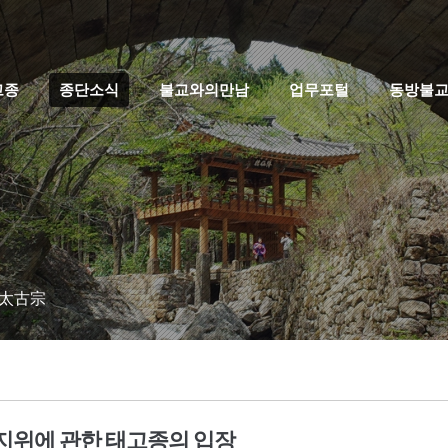
고종
종단소식
불교와의만남
업무포털
동방불
 太古宗
지위에 관한 태고종의 입장