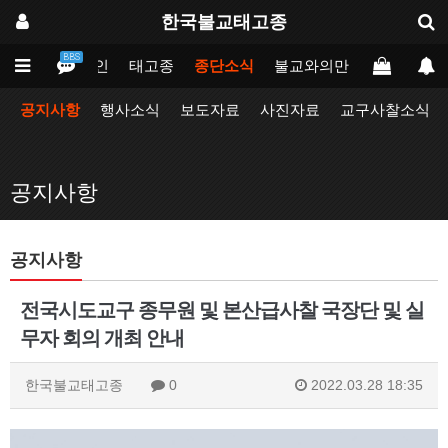
한국불교태고종
BBS
메인
태고종
종단소식
불교와의만남
업무포털
공지사항
행사소식
보도자료
사진자료
교구사찰소식
공지사항
공지사항
전국시도교구 종무원 및 본산급사찰 국장단 및 실
무자 회의 개최 안내
한국불교태고종
0
2022.03.28 18:35