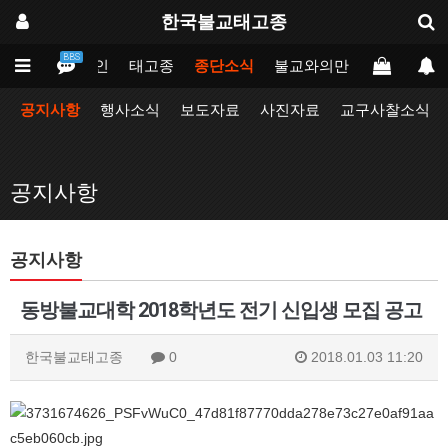
한국불교태고종
BBS
메인
태고종
종단소식
불교와의만남
업무포털
공지사항
행사소식
보도자료
사진자료
교구사찰소식
공지사항
공지사항
동방불교대학 2018학년도 전기 신입생 모집 공고
한국불교태고종
0
2018.01.03 11:20