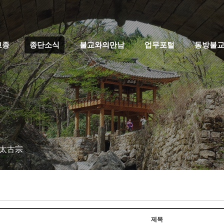
고종
종단소식
불교와의만남
업무포털
동방불
 太古宗
제목