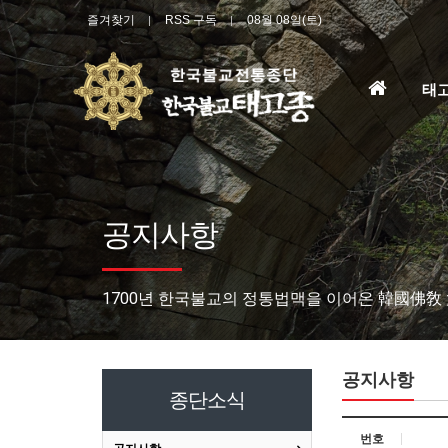
즐겨찾기
RSS 구독
08월 08일(토)
홈
태
으
로
공지사항
1700년 한국불교의 정통법맥을 이어온 韓國佛敎
공지사항
종단소식
번호