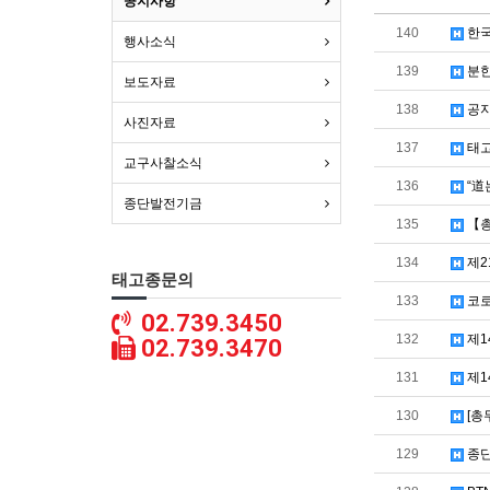
공지사항
140
한국
행사소식
139
분한
보도자료
138
공지
사진자료
137
태고
교구사찰소식
136
“道
종단발전기금
135
【총
134
제2
태고종문의
133
코로
02.739.3450
132
제1
02.739.3470
131
제1
130
[총
129
종단