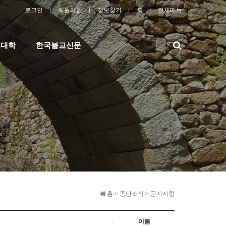
로그인
회원가입
정보찾기
홈
전체메뉴
검
교대학
한국불교신문
색
홈 > 종단소식 > 공지사항
이름