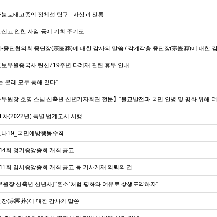
불교태고종의 정체성 탐구 - 사상과 전통
신고 안한 사암 등에 기회 주기로
-종단협의회 종단장(宗團葬)에 대한 감사의 말씀 / 각계각층 종단장(宗團葬)에 대한 
보우원증국사 탄신719주년 다례재 관련 휴무 안내
는 본래 모두 통해 있다”
무원장 호명 스님 신축년 신년기자회견 전문】“불교발전과 국민 안녕 및 평화 위해 
1차(2022년) 특별 법계고시 시행
나19_국민예방행동수칙
44회 정기중앙종회 개최 공고
41회 임시중앙종회 개최 공고 등 기사게재 의뢰의 건
무원장 신축년 신년사]“‘흰소’처럼 평화와 여유로 상생도약하자”
장(宗團葬)에 대한 감사의 말씀