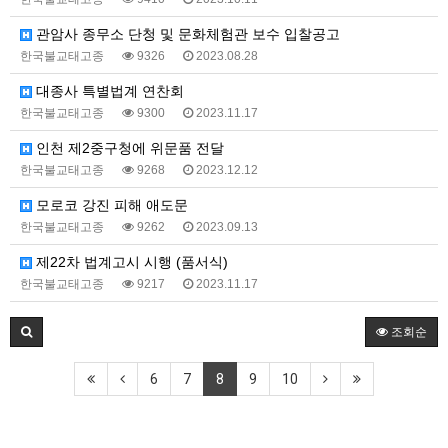
관암사 종무소 단청 및 문화체험관 보수 입찰공고
한국불교태고종
9326
2023.08.28
대종사 특별법계 연찬회
한국불교태고종
9300
2023.11.17
인천 제2중구청에 위문품 전달
한국불교태고종
9268
2023.12.12
모로코 강진 피해 애도문
한국불교태고종
9262
2023.09.13
제22차 법계고시 시행 (품서식)
한국불교태고종
9217
2023.11.17
조회순
6
7
8
9
10