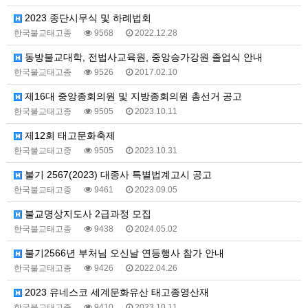
2023 종단시무식 및 하례법회
한국불교태고종
9568
2022.12.28
동방불교대학, 전법사교육원, 중앙승가강원 졸업식 안내
한국불교태고종
9526
2017.02.10
제16대 중앙종회의원 및 지방종회의원 총선거 공고
한국불교태고종
9505
2023.10.11
제12회 태고문화축제
한국불교태고종
9505
2023.10.31
불기 2567(2023) 대종사 특별법계고시 공고
한국불교태고종
9461
2023.09.05
불교명상지도사 2급과정 모집
한국불교태고종
9438
2024.05.02
불기2566년 부처님 오신날 연등행사 참가 안내
한국불교태고종
9426
2022.04.26
2023 유네스코 세계문화유산 태고종영산재
한국불교태고종
9410
2023.10.11