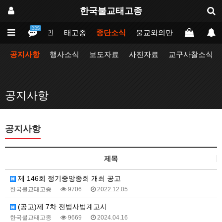
한국불교태고종
BBS
메인
태고종
종단소식
불교와의만남
업무포털
공지사항
행사소식
보도자료
사진자료
교구사찰소식
공지사항
공지사항
제목
제 146회 정기중앙종회 개최 공고
한국불교태고종
9706
2022.12.05
(공고)제 7차 전법사법계고시
한국불교태고종
9669
2024.04.16