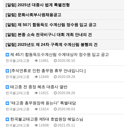
[알림]
2025년 대종사 법계 특별전형
[알림]
문화사회부사원채용공고
[알림]
제 50기 합동득도 수계산림 정수원 입교 공고
[알림]
본종 소속 전국비구니 대회 개최 안내의 건
[알림]
2025년도 제 24차 구족계 수계산림 봉행의 건
제 45기 합동득도수계산림 수계대상자 정수원 입교 공고
한국불교태고종
11661
2020.06.10
[추석연휴로 인한 총무원 휴무 안내입니다.]
한국불교태고종
11649
2020.09.28
태고종 전 종정 혜초 대종사 열반
한국불교태고종
11621
2020.08.26
“태고종 총무원장께 듣는다” 특별대담
한국불교태고종
11614
2020.06.03
한국불교태고종 제5대 호법원장 혜일스님
한국불교태고종
11608
2021.05.11