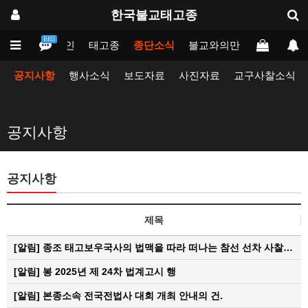
한국불교태고종
BBS
메인
태고종
종단소식
불교와의만남
업무포털
공지사항
행사소식
보도자료
사진자료
교구사찰소식
공지사항
공지사항
제목
[알림]
종조 태고보우국사의 법맥을 따라 떠나는 참선 선차 사찰…
[알림]
봉 2025년 제 24차 법계고시 행
[알림]
본종소속 전국전법사 대회 개최 안내의 건.