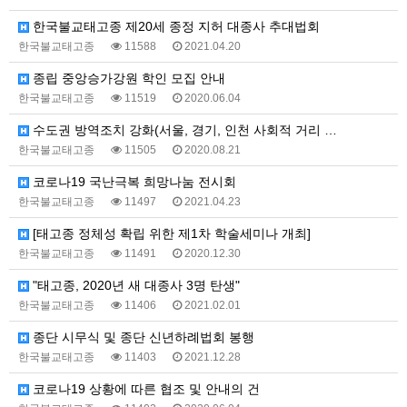
한국불교태고종 제20세 종정 지허 대종사 추대법회
한국불교태고종
11588
2021.04.20
종립 중앙승가강원 학인 모집 안내
한국불교태고종
11519
2020.06.04
수도권 방역조치 강화(서울, 경기, 인천 사회적 거리 …
한국불교태고종
11505
2020.08.21
코로나19 국난극복 희망나눔 전시회
한국불교태고종
11497
2021.04.23
[태고종 정체성 확립 위한 제1차 학술세미나 개최]
한국불교태고종
11491
2020.12.30
"태고종, 2020년 새 대종사 3명 탄생"
한국불교태고종
11406
2021.02.01
종단 시무식 및 종단 신년하례법회 봉행
한국불교태고종
11403
2021.12.28
코로나19 상황에 따른 협조 및 안내의 건