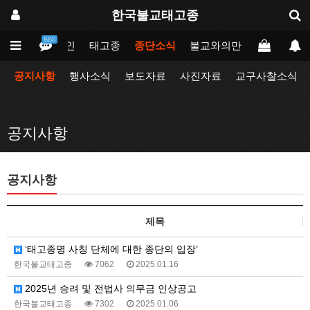
한국불교태고종
BBS
메인
태고종
종단소식
불교와의만남
업무포털
공지사항
행사소식
보도자료
사진자료
교구사찰소식
공지사항
공지사항
제목
‘태고종명 사칭 단체에 대한 종단의 입장’
한국불교태고종
7062
2025.01.16
2025년 승려 및 전법사 의무금 인상공고
한국불교태고종
7302
2025.01.06