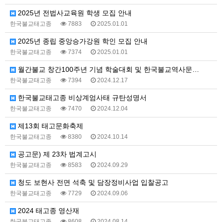
2025년 전법사교육원 학생 모집 안내
한국불교태고종
7883
2025.01.01
2025년 종립 중앙승가강원 학인 모집 안내
한국불교태고종
7374
2025.01.01
월간불교 창간100주년 기념 학술대회 및 한국불교역사문…
한국불교태고종
7394
2024.12.17
한국불교태고종 비상계엄사태 규탄성명서
한국불교태고종
7470
2024.12.04
제13회 태고문화축제
한국불교태고종
8380
2024.10.14
공고문) 제 23차 법계고시
한국불교태고종
8583
2024.09.29
청도 보현사 전면 석축 및 담장정비사업 입찰공고
한국불교태고종
7729
2024.09.06
2024 태고종 영산재
한국불교태고종
8608
2024.08.14