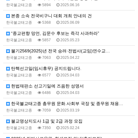
한국불교태고종
5894
2025.06.16
본종 소속 전국비구니 대회 개최 안내의 건
한국불교태고종
5368
2025.06.09
“종교편향 망언, 김문수 후보는 즉각 사과하라”
한국불교태고종
5857
2025.05.23
불기2569(2025)년 전국 승려·전법사(교임)연수교…
한국불교태고종
7063
2025.04.22
탄핵선고일(임시휴무) 공지드립니다.
한국불교태고종
6577
2025.04.03
헌법재판소 선고기일에 즈음한 성명서
한국불교태고종
6486
2025.04.03
한국불교태고종 총무원 문화.사회부 국장 및 종무원 채용…
한국불교태고종
7059
2025.03.19
불교명상지도사 1급 및 2급 과정 모집
한국불교태고종
7350
2025.02.24