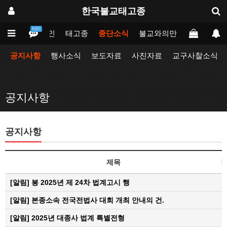
한국불교태고종
BBS
메인
태고종
종단소식
불교와의만남
업무포털
공지사항
행사소식
보도자료
사진자료
교구사찰소식
공지사항
공지사항
제목
[알림]
봉 2025년 제 24차 법계고시 행
[알림]
본종소속 전국전법사 대회 개최 안내의 건.
[알림]
2025년 대종사 법계 특별전형