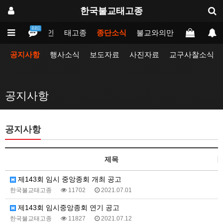
한국불교태고종
BBS
메인
태고종
종단소식
불교와의만남
업무포털
공지사항
행사소식
보도자료
사진자료
교구사찰소식
공지사항
공지사항
제목
제143회 임시 중앙종회 개최 공고
한국불교태고종
11702
2021.07.01
제143회 임시중앙종회 연기 공고
한국불교태고종
11827
2021.07.12