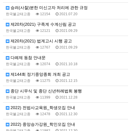
승려(사찰)분한 미신고자 처리에 관한 규정
한국불교태고종
12154
2021.07.20
제20차(2021) 구족계 수계산림 공고
한국불교태고종
12121
2021.09.29
제20차(2021) 법계고시 시행 공고
한국불교태고종
12767
2021.09.29
다례제 동참 안내문
한국불교태고종
12074
2021.10.18
제144회 정기중앙종회 개최 공고
한국불교태고종
11275
2021.12.15
종단 시무식 및 종단 신년하례법회 봉행
한국불교태고종
11399
2021.12.28
2022) 전법사교육원_학생모집 안내
한국불교태고종
12478
2021.12.30
2022) 중앙승가강원_학인모집 안내
한국불교태고종
11982
2021.12.30