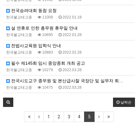
전국승려대회 동참 요청
한국불교태고종
11008
2022.01.18
설 연휴로 인한 총무원 휴무일 안내
한국불교태고종
10695
2022.01.28
전법사교육원 입학식 안내
한국불교태고종
10883
2022.02.28
필수 제145회 임시 중앙종회 개최 공고
한국불교태고종
10279
2022.03.28
전국시도교구 종무원 및 본산급사찰 국장단 및 실무자 회…
한국불교태고종
10475
2022.03.28
날짜순
1
2
3
4
5