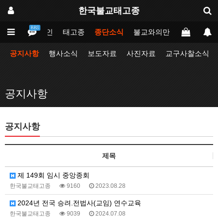
한국불교태고종
BBS
메인
태고종
종단소식
불교와의만남
업무포털
공지사항
행사소식
보도자료
사진자료
교구사찰소식
공지사항
공지사항
제목
제 149회 임시 중앙종회
한국불교태고종
9160
2023.08.28
2024년 전국 승려.전법사(교임) 연수교육
한국불교태고종
9039
2024.07.08