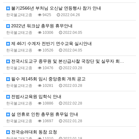
불기2566년 부처님 오신날 연등행사 참가 안내
한국불교태고종
9425
2022.04.26
2022년 워크샵 총무원 휴무안내
한국불교태고종
10306
2022.04.05
제 46기 수계자 전반기 연수교육 실시안내
한국불교태고종
10526
2022.04.05
전국시도교구 종무원 및 본산급사찰 국장단 및 실무자 회…
한국불교태고종
10476
2022.03.28
필수 제145회 임시 중앙종회 개최 공고
한국불교태고종
10281
2022.03.28
전법사교육원 입학식 안내
한국불교태고종
10886
2022.02.28
설 연휴로 인한 총무원 휴무일 안내
한국불교태고종
10697
2022.01.28
전국승려대회 동참 요청
한국불교태고종
11010
2022.01.18