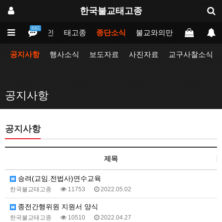
한국불교태고종
BBS
메인
태고종
종단소식
불교와의만남
업무포털
공지사항
행사소식
보도자료
사진자료
교구사찰소식
공지사항
공지사항
제목
승려(교임.전법사)연수교육
한국불교태고종
11753
2022.05.02
종전간행위원 지원서 양식
한국불교태고종
10510
2022.04.27