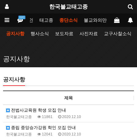
한국불교태고종
BBS
메인
태고종
종단소식
불교와의만남
업무포털
공지사항
행사소식
보도자료
사진자료
교구사찰소식
공지사항
공지사항
제목
전법사교육원 학생 모집 안내
한국불교태고종
11861
2020.12.10
종립 중앙승가강원 학인 모집 안내
한국불교태고종
12041
2020.12.10