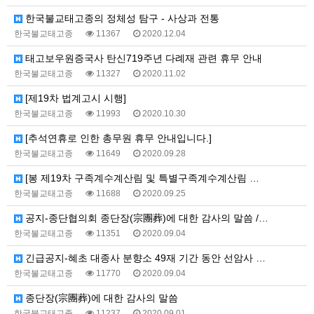
한국불교태고종의 정체성 탐구 - 사상과 전통
한국불교태고종
11367
2020.12.04
태고보우원증국사 탄신719주년 다례재 관련 휴무 안내
한국불교태고종
11327
2020.11.02
[제19차 법계고시 시행]
한국불교태고종
11993
2020.10.30
[추석연휴로 인한 총무원 휴무 안내입니다.]
한국불교태고종
11649
2020.09.28
[봉 제19차 구족계수계산림 및 특별구족계수계산림 …
한국불교태고종
11688
2020.09.25
공지-종단협의회 종단장(宗團葬)에 대한 감사의 말씀 /…
한국불교태고종
11351
2020.09.04
긴급공지-혜초 대종사 분향소 49재 기간 동안 선암사 …
한국불교태고종
11770
2020.09.04
종단장(宗團葬)에 대한 감사의 말씀
한국불교태고종
11237
2020.09.01