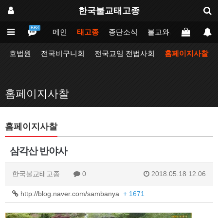
한국불교태고종
BBS
메인
태고종
종단소식
불교와의만남
업무
호법원
전국비구니회
전국교임 전법사회
홈페이지사찰
홈페이지사찰
홈페이지사찰
삼각산 반야사
한국불교태고종
0
2018.05.18 12:06
http://blog.naver.com/sambanya
+ 1671