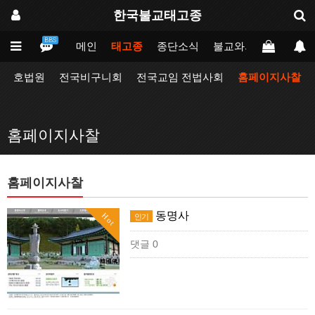
한국불교태고종
BBS
메인
태고종
종단소식
불교와의만남
업무
호법원
전국비구니회
전국교임 전법사회
홈페이지사찰
홈페이지사찰
홈페이지사찰
동명사
Hot
인기
댓글 0