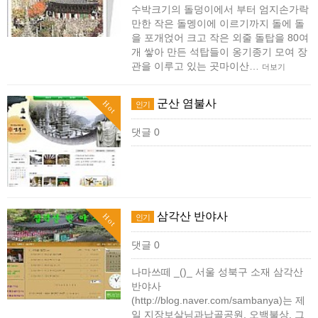
수박크기의 돌덩이에서 부터 엄지손가락
만한 작은 돌멩이에 이르기까지 돌에 돌
을 포개얹어 크고 작은 외줄 돌탑을 80여
개 쌓아 만든 석탑들이 옹기종기 모여 장
관을 이루고 있는 곳마이산…
더보기
군산 염불사
Hot
인기
댓글 0
삼각산 반야사
Hot
인기
댓글 0
나마쓰떼 _()_ 서울 성북구 소재 삼각산
반야사
(http://blog.naver.com/sambanya)는 제
일 지장보살님과납골공원, 오백불상, 그