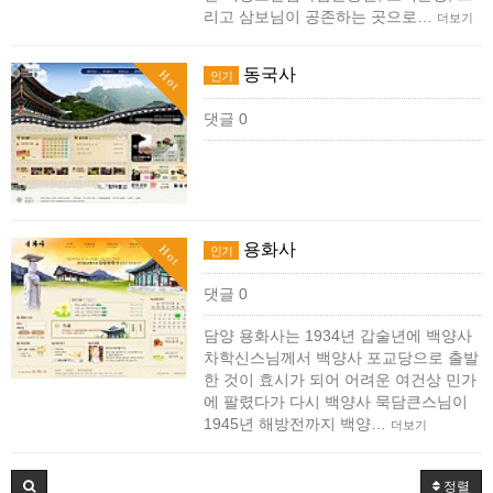
리고 삼보님이 공존하는 곳으로…
더보기
동국사
Hot
인기
댓글 0
용화사
Hot
인기
댓글 0
담양 용화사는 1934년 갑술년에 백양사
차학신스님께서 백양사 포교당으로 출발
한 것이 효시가 되어 어려운 여건상 민가
에 팔렸다가 다시 백양사 묵담큰스님이
1945년 해방전까지 백양…
더보기
정렬