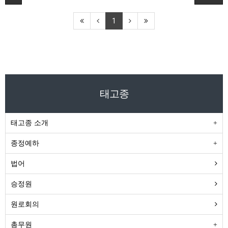
1
태고종
태고종 소개
종정예하
법어
승정원
원로회의
총무원