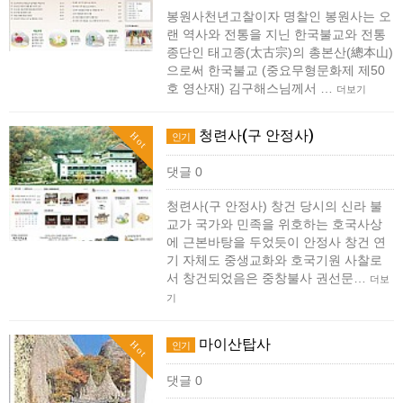
봉원사천년고찰이자 명찰인 봉원사는 오
랜 역사와 전통을 지닌 한국불교와 전통
종단인 태고종(太古宗)의 총본산(總本山)
으로써 한국불교 (중요무형문화제 제50
호 영산재) 김구해스님께서 …
더보기
청련사(구 안정사)
Hot
인기
댓글 0
청련사(구 안정사) 창건 당시의 신라 불
교가 국가와 민족을 위호하는 호국사상
에 근본바탕을 두었듯이 안정사 창건 연
기 자체도 중생교화와 호국기원 사찰로
서 창건되었음은 중창불사 권선문…
더보
기
마이산탑사
Hot
인기
댓글 0