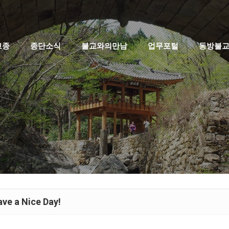
고종
종단소식
불교와의만남
업무포털
동방불
ve a Nice Day!