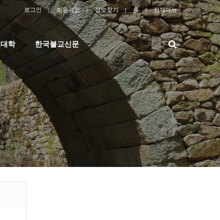
로그인
회원가입
정보찾기
홈
전체메뉴
검
교대학
한국불교신문
색