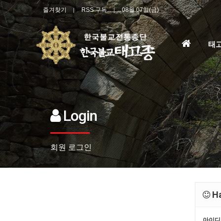
즐겨찾기
RSS 구독
08월 07일(금)
홈
태
으
로
Login
회원 로그인
Ha
아이디