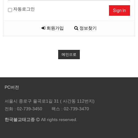
자동로그인
Sign In
회원가입
정보찾기
메인으로
PC버전
서울시 종로구 율곡로1길 31 ( 사간동 112번지)
전화 :
02-739-3450
팩스 :
02-739-3470
한국불교태고종
All rights reserved.