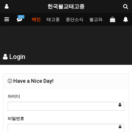
한국불교태고종
BBS
메인
태고종
종단소식
불교와의만남
업무
Login
Have a Nice Day!
아이디
비밀번호