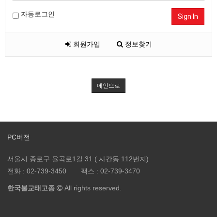
자동로그인
Sign In
회원가입
정보찾기
메인으로
PC버전
서울시 종로구 율곡로1길 31 ( 사간동 112번지)
전화 :
02-739-3450
팩스 :
02-739-3470
한국불교태고종
All rights reserved.