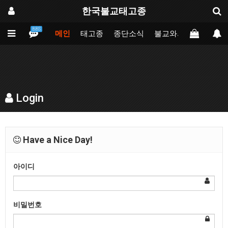
한국불교태고종
BBS
메인
태고종
종단소식
불교와의만남
업무
Login
Have a Nice Day!
아이디
비밀번호