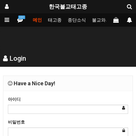
한국불교태고종
BBS
메인
태고종
종단소식
불교와의만남
업무
Login
Have a Nice Day!
아이디
비밀번호