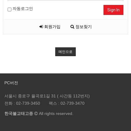
자동로그인
Sign In
회원가입
정보찾기
메인으로
PC버전
서울시 종로구 율곡로1길 31 ( 사간동 112번지)
전화 :
02-739-3450
팩스 :
02-739-3470
한국불교태고종
All rights reserved.