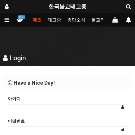
한국불교태고종
BBS
메인
태고종
종단소식
불교와의만남
업무
Login
Have a Nice Day!
아이디
비밀번호