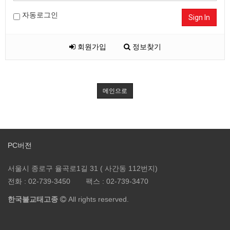
자동로그인
Sign In
회원가입
정보찾기
메인으로
PC버전
서울시 종로구 율곡로1길 31 ( 사간동 112번지)
전화 :
02-739-3450
팩스 :
02-739-3470
한국불교태고종
All rights reserved.