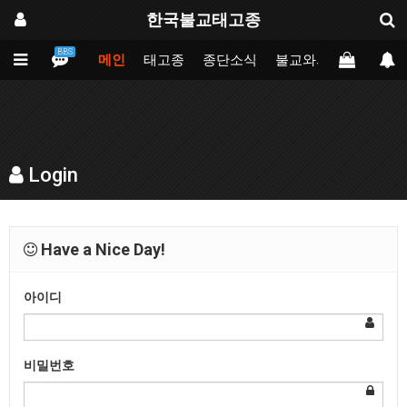
한국불교태고종
BBS
메인
태고종
종단소식
불교와의만남
업무
Login
Have a Nice Day!
아이디
비밀번호