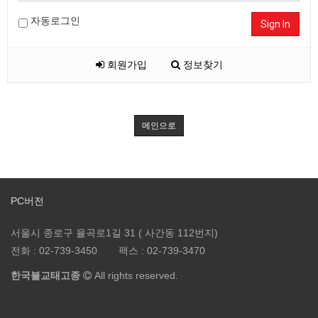
자동로그인
Sign In
회원가입
정보찾기
메인으로
PC버전
서울시 종로구 율곡로1길 31 ( 사간동 112번지)
전화 :
02-739-3450
팩스 :
02-739-3470
한국불교태고종
All rights reserved.