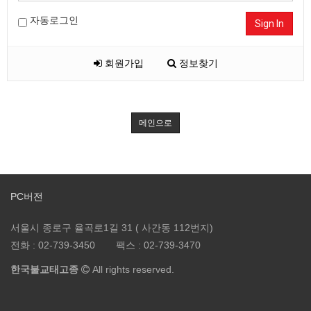
자동로그인
Sign In
회원가입
정보찾기
메인으로
PC버전
서울시 종로구 율곡로1길 31 ( 사간동 112번지)
전화 :
02-739-3450
팩스 :
02-739-3470
한국불교태고종
All rights reserved.