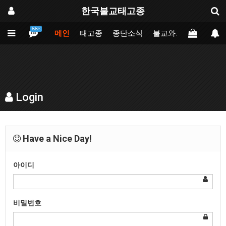
한국불교태고종
BBS
메인
태고종
종단소식
불교와의만남
업무
Login
Have a Nice Day!
아이디
비밀번호