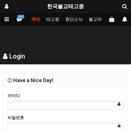
한국불교태고종
BBS
메인
태고종
종단소식
불교와의만남
업무
Login
Have a Nice Day!
아이디
비밀번호