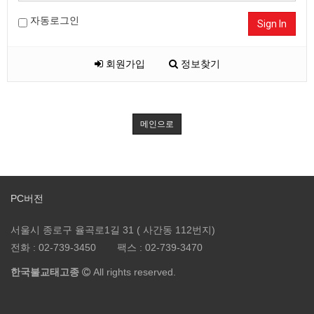
자동로그인
Sign In
회원가입
정보찾기
메인으로
PC버전
서울시 종로구 율곡로1길 31 ( 사간동 112번지)
전화 :
02-739-3450
팩스 :
02-739-3470
한국불교태고종
All rights reserved.