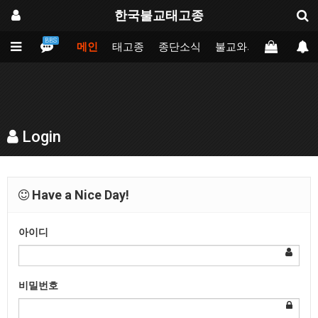
한국불교태고종
BBS
메인
태고종
종단소식
불교와의만남
업무
Login
Have a Nice Day!
아이디
비밀번호