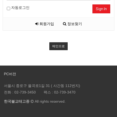
자동로그인
Sign In
회원가입
정보찾기
메인으로
PC버전
서울시 종로구 율곡로1길 31 ( 사간동 112번지)
전화 :
02-739-3450
팩스 :
02-739-3470
한국불교태고종
All rights reserved.