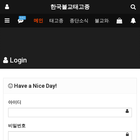
한국불교태고종
BBS
메인
태고종
종단소식
불교와의만남
업무
Login
Have a Nice Day!
아이디
비밀번호