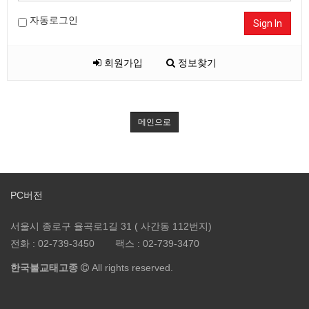
자동로그인
Sign In
회원가입
정보찾기
메인으로
PC버전
서울시 종로구 율곡로1길 31 ( 사간동 112번지)
전화 :
02-739-3450
팩스 :
02-739-3470
한국불교태고종
All rights reserved.