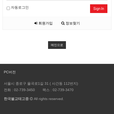
자동로그인
Sign In
회원가입
정보찾기
메인으로
PC버전
서울시 종로구 율곡로1길 31 ( 사간동 112번지)
전화 :
02-739-3450
팩스 :
02-739-3470
한국불교태고종
All rights reserved.