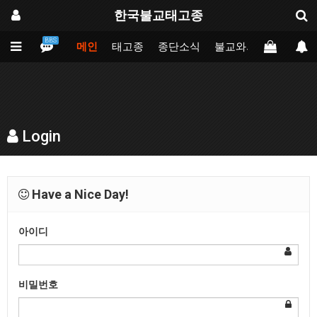
한국불교태고종
BBS
메인
태고종
종단소식
불교와의만남
업무
Login
Have a Nice Day!
아이디
비밀번호