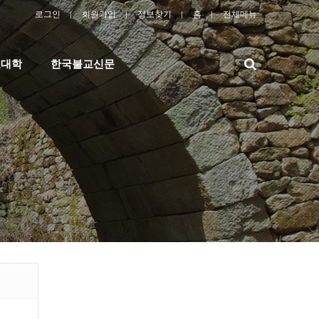
로그인
회원가입
정보찾기
홈
전체메뉴
검
교대학
한국불교신문
색