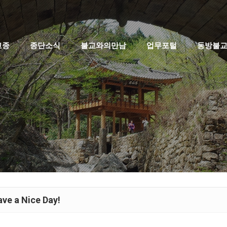
고종
종단소식
불교와의만남
업무포털
동방불
ve a Nice Day!