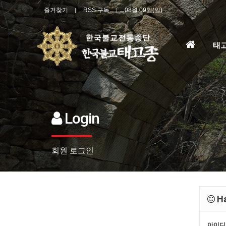
즐겨찾기
RSS 구독
08월 09일(일)
홈
태
으
로
Login
회원 로그인
Ha
아이디