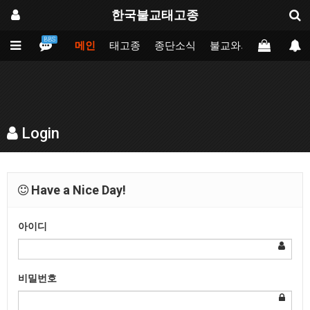
한국불교태고종
BBS
메인
태고종
종단소식
불교와의만남
업무
Login
Have a Nice Day!
아이디
비밀번호