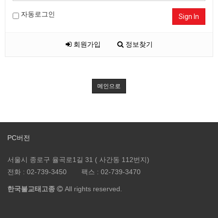
자동로그인
Sign In
회원가입
정보찾기
메인으로
PC버전
서울시 종로구 율곡로1길 31 ( 사간동 112번지)
전화 :
02-739-3450
팩스 :
02-739-3470
한국불교태고종
All rights reserved.