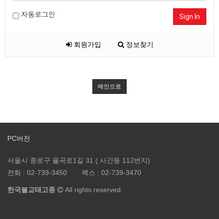
자동로그인
Sign In
회원가입
정보찾기
메인으로
PC버전
서울시 종로구 율곡로1길 31 ( 사간동 112번지)
전화 :
02-739-3450
팩스 :
02-739-3470
한국불교태고종
All rights reserved.