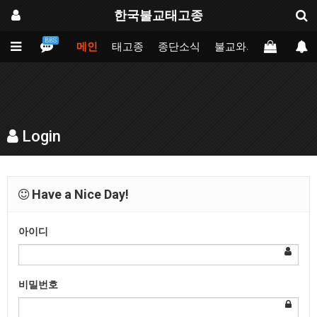
한국불교태고종
BBS
메인
태고종
종단소식
불교와의만남
업무
Login
Have a Nice Day!
아이디
비밀번호