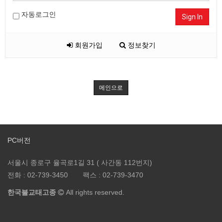
자동로그인
Sign In
회원가입
정보찾기
메인으로
PC버전
서울시 종로구 율곡로1길 31 ( 사간동 112번지)
전화 :
02-739-3450
팩스 :
02-739-3470
한국불교태고종
All rights reserved.