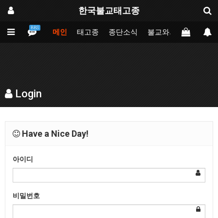
한국불교태고종
BBS
메인
태고종
종단소식
불교와의만남
업무
Login
Have a Nice Day!
아이디
비밀번호