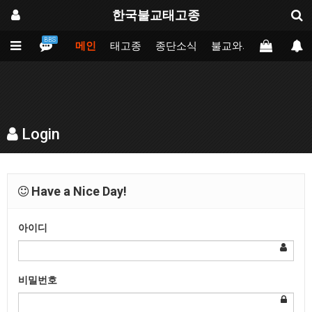
한국불교태고종
BBS
메인
태고종
종단소식
불교와의만남
업무
Login
Have a Nice Day!
아이디
비밀번호