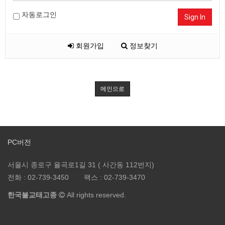
자동로그인
Sign In
회원가입
정보찾기
메인으로
PC버전
서울시 종로구 율곡로1길 31 ( 사간동 112번지)
전화 :
02-739-3450
팩스 :
02-739-3470
한국불교태고종
All rights reserved.