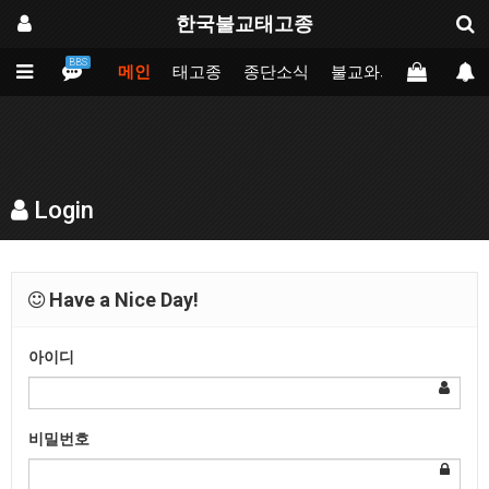
한국불교태고종
BBS
메인
태고종
종단소식
불교와의만남
업무
Login
Have a Nice Day!
아이디
비밀번호