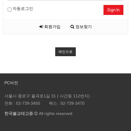
자동로그인
Sign In
회원가입
정보찾기
메인으로
PC버전
서울시 종로구 율곡로1길 31 ( 사간동 112번지)
전화 :
02-739-3450
팩스 :
02-739-3470
한국불교태고종
All rights reserved.