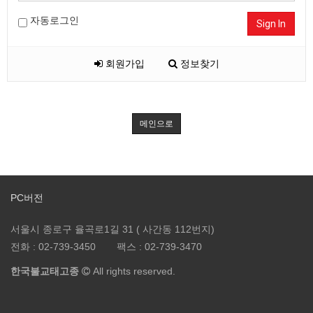
자동로그인
Sign In
회원가입
정보찾기
메인으로
PC버전
서울시 종로구 율곡로1길 31 ( 사간동 112번지)
전화 :
02-739-3450
팩스 :
02-739-3470
한국불교태고종
All rights reserved.