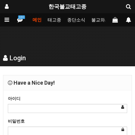
한국불교태고종
BBS
메인
태고종
종단소식
불교와의만남
업무
Login
Have a Nice Day!
아이디
비밀번호