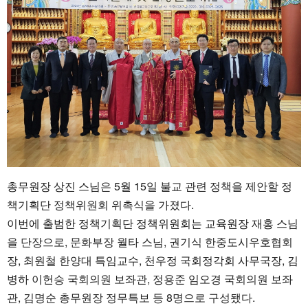
총무원장 상진 스님은 5월 15일 불교 관련 정책을 제안할 정
책기획단 정책위원회 위촉식을 가졌다.
이번에 출범한 정책기획단 정책위원회는 교육원장 재홍 스님
을 단장으로, 문화부장 월타 스님, 권기식 한중도시우호협회
장, 최원철 한양대 특임교수, 천우정 국회정각회 사무국장, 김
병하 이헌승 국회의원 보좌관, 정용준 임오경 국회의원 보좌
관, 김명순 총무원장 정무특보 등 8명으로 구성됐다.