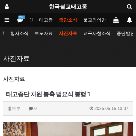
한국불교태고종
BBS
메인
태고종
종단소식
불교와의만남
업무포털
항
행사소식
보도자료
사진자료
교구사찰소식
종단발전
사진자료
사진자료
태고종단 차원 봉축 법요식 봉행 1
홍보부
0
2025.05.15 13:37