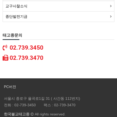
교구사찰소식
종단발전기금
태고종문의
02.739.3450
02.739.3470
PC버전
서울시 종로구 율곡로1길 31 ( 사간동 112번지)
전화 :
02-739-3450
팩스 :
02-739-3470
한국불교태고종
All rights reserved.